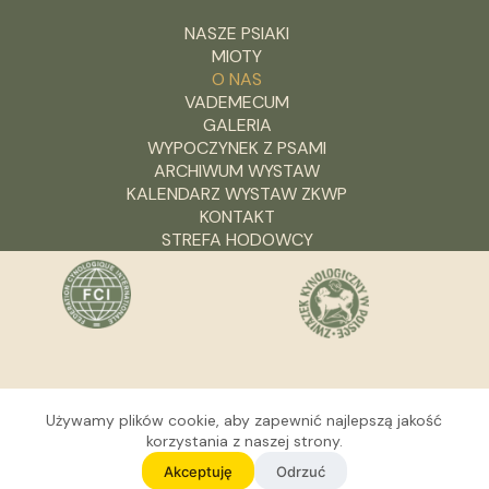
NASZE PSIAKI
MIOTY
O NAS
VADEMECUM
GALERIA
WYPOCZYNEK Z PSAMI
ARCHIWUM WYSTAW
KALENDARZ WYSTAW ZKWP
KONTAKT
STREFA HODOWCY
Używamy plików cookie, aby zapewnić najlepszą jakość
korzystania z naszej strony.
Akceptuję
Odrzuć
// © 2018 Family Kennel of Golden Retrievers | All rights