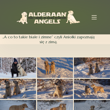
Przejdź
do
treści
„A co to takie białe i zimne” czyli Aniołki zapoznają
się z zimą.