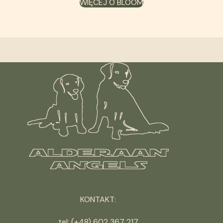
WIĘCEJ O BLOOM
KONTAKT:
tel: (+48) 602 367 217