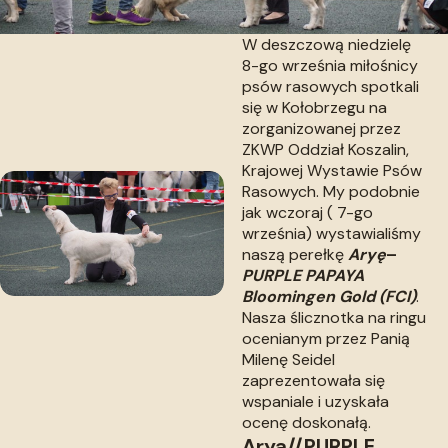
W deszczową niedzielę
8-go września miłośnicy
psów rasowych spotkali
się w Kołobrzegu na
zorganizowanej przez
ZKWP Oddział Koszalin,
Krajowej Wystawie Psów
Rasowych. My podobnie
jak wczoraj ( 7-go
września) wystawialiśmy
naszą perełkę
Aryę
–
PURPLE PAPAYA
Bloomingen Gold (FCI)
.
Nasza ślicznotka na ringu
ocenianym przez Panią
Milenę Seidel
zaprezentowała się
wspaniale i uzyskała
ocenę doskonałą.
Arya//PURPLE