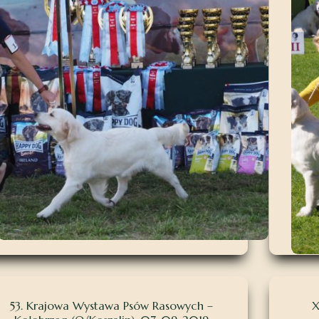
53. Krajowa Wystawa Psów Rasowych –
X