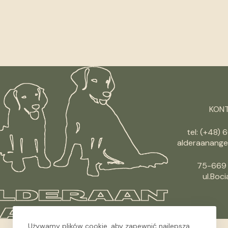
KONT
tel: (+48) 
alderaanange
75-669 
ul.Boci
Używamy plików cookie, aby zapewnić najlepszą