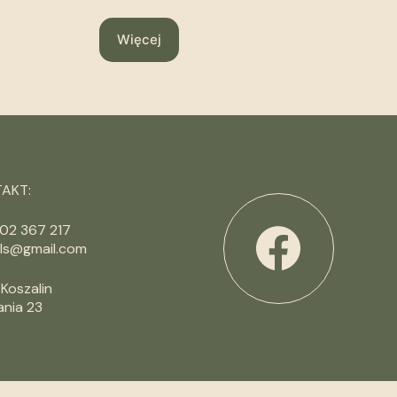
Więcej
AKT:
602 367 217
ls@gmail.com
Koszalin
ania 23