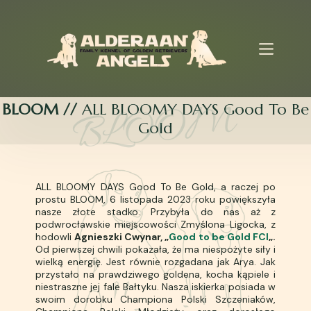
Przejdź
do
treści
BLOOM //
ALL BLOOMY DAYS Good To Be
Gold
ALL BLOOMY DAYS Good To Be Gold, a raczej po
prostu BLOOM, 6 listopada 2023 roku powiększyła
nasze złote stadko. Przybyła do nas aż z
podwrocławskie miejscowości Zmyślona Ligocka, z
hodowli
Agnieszki Cwynar, „
Good to be Gold FCI
„.
Od pierwszej chwili pokazała, że ma niespożyte siły i
wielką energię. Jest równie rozgadana jak Arya. Jak
przystało na prawdziwego goldena, kocha kąpiele i
niestraszne jej fale Bałtyku. Nasza iskierka posiada w
swoim dorobku Championa Polski Szczeniaków,