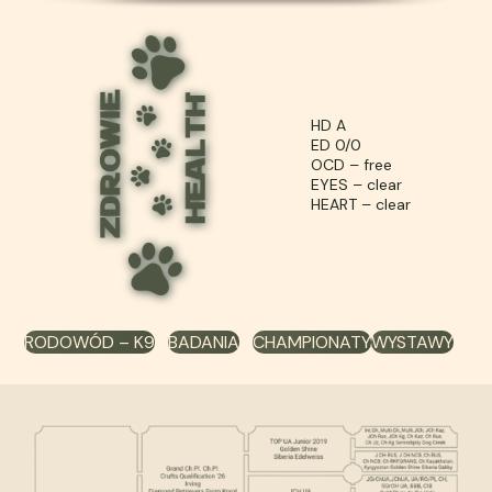
HD A
ED 0/0
OCD – free
EYES – clear
HEART – clear
RODOWÓD – K9
BADANIA
CHAMPIONATY
WYSTAWY