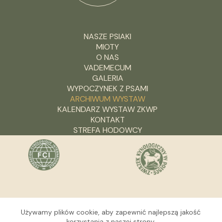
NASZE PSIAKI
MIOTY
O NAS
VADEMECUM
GALERIA
WYPOCZYNEK Z PSAMI
ARCHIWUM WYSTAW
KALENDARZ WYSTAW ZKWP
KONTAKT
STREFA HODOWCY
Używamy plików cookie, aby zapewnić najlepszą jakość
korzystania z naszej strony.